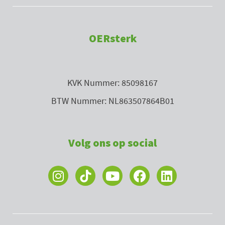
OERsterk
KVK Nummer: 85098167
BTW Nummer: NL863507864B01
Volg ons op social
I
Y
F
L
n
o
a
i
s
u
c
n
t
t
e
k
a
u
b
e