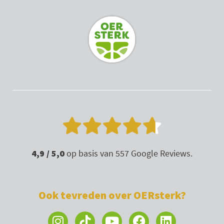
g
b
o
d
r
e
o
i
a
k
n
m
4,9 / 5,0
op basis van 557 Google Reviews.
Ook tevreden over OERsterk?
I
Y
F
L