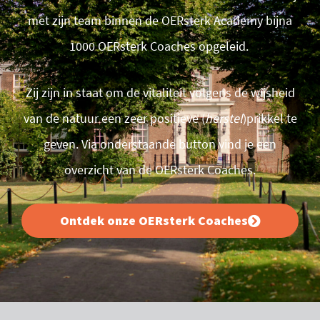
met zijn team binnen de OERsterk Academy bijna
1000 OERsterk Coaches opgeleid.
Zij zijn in staat om de vitaliteit volgens de wijsheid
van de natuur een zeer positieve (
herstel
)prikkel te
geven. Via onderstaande button vind je een
overzicht van de OERsterk Coaches.
Ontdek onze OERsterk Coaches