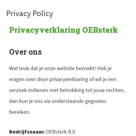
Ga
Privacy Policy
naar
de
Privacyverklaring OERsterk
inhoud
Over ons
Wat leuk dat je onze website bezoekt! Heb je
vragen over deze privacyverklaring of wil je een
verzoek indienen met betrekking tot jouw rechten,
dan kun je ons via onderstaande gegevens
bereiken.
Bedrijfsnaam:
OERsterk B.V.