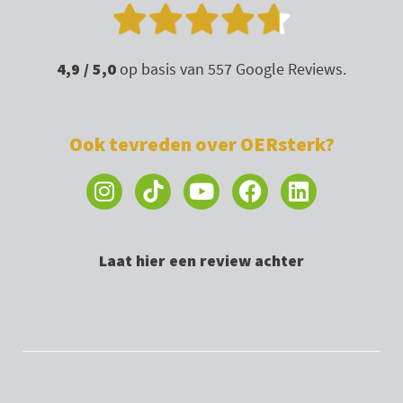
4,9 / 5,0
op basis van 557 Google Reviews.
Ook tevreden over OERsterk?
I
Y
F
L
n
o
a
i
s
u
c
n
t
t
e
k
Laat hier een review achter
a
u
b
e
g
b
o
d
r
e
o
i
a
k
n
m