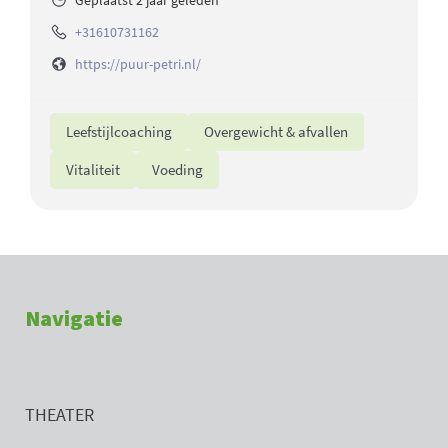
+31610731162
https://puur-petri.nl/
Leefstijlcoaching
Overgewicht & afvallen
Vitaliteit
Voeding
Navigatie
THEATER