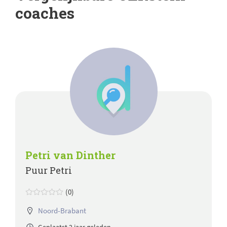
coaches
Petri van Dinther
Puur Petri
(0)
Noord-Brabant
Geplaatst 2 jaar geleden