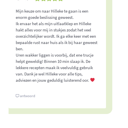
Mijn keuze om naar Hilleke te gaan is een
Hille
enorm goede beslissing geweest.
aanp
Ik ervaar het als mijn uitlaatklep en Hilleke
inta
hakt alles voor mij in stukjes zodat het veel
in h
overzichtelijker wordt. Ik ga elke keer met een
voor 
bepaalde rust naar huis als ik bij haar geweest
Ik k
ben.
dit 
Uren wakker liggen is voorbij, dat ene trucje
geco
helpt geweldig! Binnen 10 min slaap ik. De
bego
lekkere recepten maak ik veelvuldig gebruik
ving
van. Dank je wel Hilleke voor alle tips,
nodi
adviezen en jouw geduldig luisterend oor.
vita
Bij 
ware
antwoord
ontz
comp
Inmid
me fi
de me