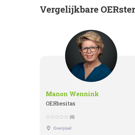
Vergelijkbare OERste
Manon Wennink
OERbesitas
(0)
Overijssel