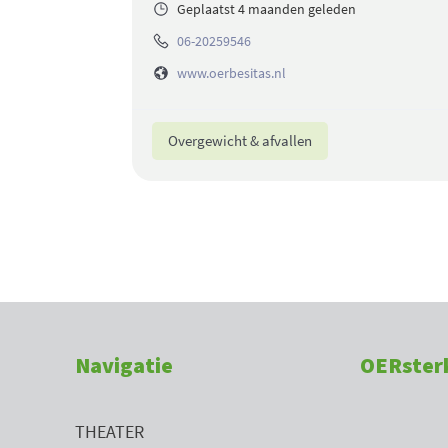
Geplaatst 4 maanden geleden
06-20259546
www.oerbesitas.nl
Overgewicht & afvallen
Navigatie
OERster
THEATER