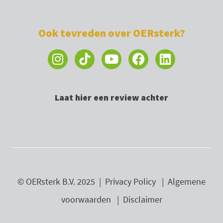
Ook tevreden over OERsterk?
I
Y
F
L
n
o
a
i
s
u
c
n
t
t
e
k
Laat hier een review achter
a
u
b
e
g
b
o
d
r
e
o
i
a
k
n
m
© OERsterk B.V. 2025 |
Privacy Policy
|
Algemene
voorwaarden
|
Disclaimer