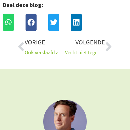
Deel deze blog:
Vorige
Vol
VORIGE
VOLGENDE
Ook verslaafd aan schermpjes? Doe dit dan
Vecht niet tegen dit oude systeem