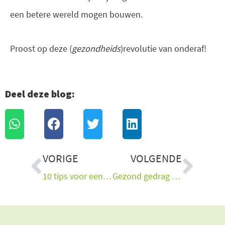
een betere wereld mogen bouwen.
Proost op deze (
gezondheids
)revolutie van onderaf!
Deel deze blog:
Vorige
Vol
VORIGE
VOLGENDE
10 tips voor een gezonder hart
Gezond gedrag als medicijn