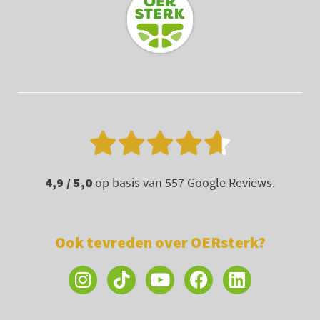
a
k
n
m
4,9 / 5,0
op basis van 557 Google Reviews.
Ook tevreden over OERsterk?
I
Y
F
L
n
o
a
i
s
u
c
n