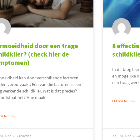
rmoeidheid door een trage
8 effectie
hildklier? (check hier de
schildkli
mptomen)
In dit blog le
en mogelijke o
moeidheid kan door verschillende factoren
een traag werke
en veroorzaakt. Eén van die factoren is een
g werkende schildklier. Wat is dat precies?
 ontstaat het? Hoe maakt
LEES VERDER »
 VERDER »
uni 2022
2 reacties
22 juni 2022
24