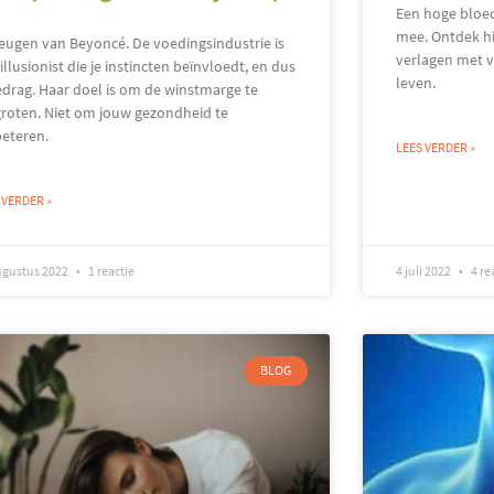
Een hoge bloed
mee. Ontdek hi
eugen van Beyoncé. De voedingsindustrie is
verlagen met v
illusionist die je instincten beïnvloedt, en dus
leven.
edrag. Haar doel is om de winstmarge te
groten. Niet om jouw gezondheid te
beteren.
LEES VERDER »
 VERDER »
ugustus 2022
1 reactie
4 juli 2022
4 re
BLOG