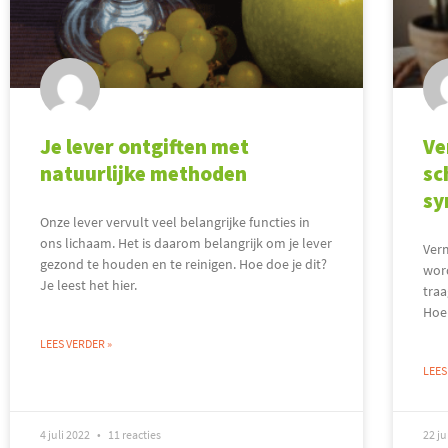
Je lever ontgiften met
Ve
natuurlijke methoden
sc
sy
Onze lever vervult veel belangrijke functies in
ons lichaam. Het is daarom belangrijk om je lever
Ver
gezond te houden en te reinigen. Hoe doe je dit?
word
Je leest het hier.
traa
Hoe
LEES VERDER »
LEES
4 juli 2022
11 reacties
22 j