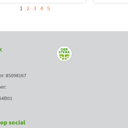
1
2
3
4
5
k
r: 85098167
er:
64B01
op social