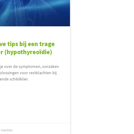
ve tips bij een trage
er (hypothyreoïdie)
er je over de symptomen, oorzaken
plossingen voor restklachten bij
nde schildklier.
 reacties