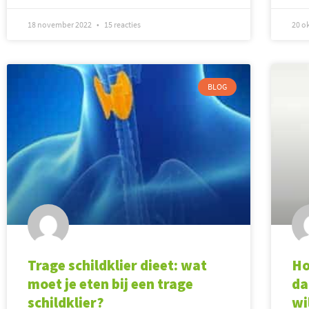
18 november 2022
15 reacties
20 o
BLOG
Trage schildklier dieet: wat
Ho
moet je eten bij een trage
da
schildklier?
wi