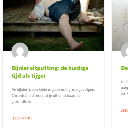
Bijnieruitputting: de huidige
De
tijd als tijger
De 
aan
De bijnier is een klein orgaan met grote gevolgen.
2015
Chronische stress put je uit en schaadt je
gezondheid.
LEES
LEES VERDER »