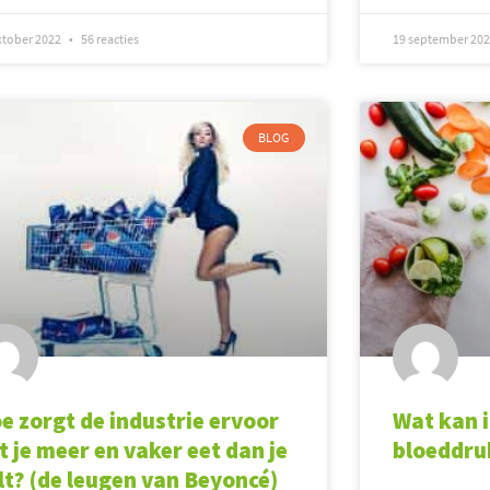
ktober 2022
56 reacties
19 september 20
BLOG
e zorgt de industrie ervoor
Wat kan 
t je meer en vaker eet dan je
bloeddru
lt? (de leugen van Beyoncé)