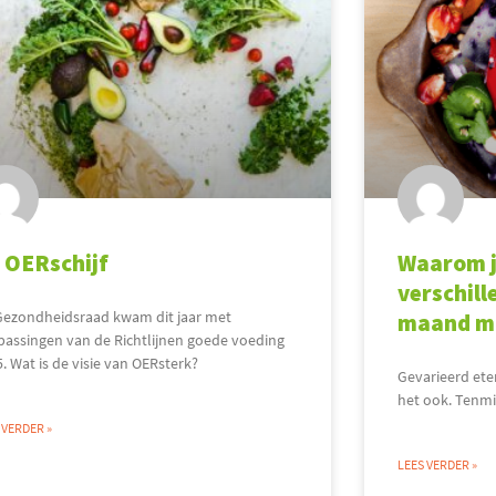
 OERschijf
Waarom j
verschill
Gezondheidsraad kwam dit jaar met
maand mo
passingen van de Richtlijnen goede voeding
. Wat is de visie van OERsterk?
Gevarieerd ete
het ook. Tenmi
 VERDER »
LEES VERDER »