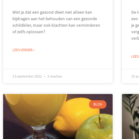
Wist je dat een gezond dieet niet alleen kan
De l
bijdragen aan het behouden van een gezonde
een 
schildklier, maar ook klachten kan verminderen
je g
of zelfs oplossen?
ver
ver
LEES VERDER »
LEES
13 september 2022
2 reacties
15 a
BLOG