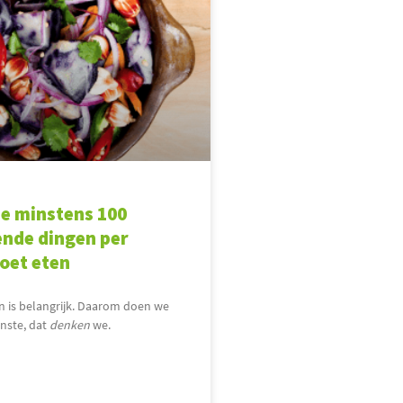
e minstens 100
ende dingen per
et eten
n is belangrijk. Daarom doen we
nste, dat
denken
we.