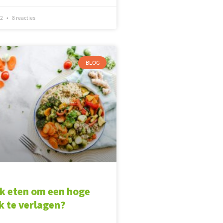
22
8 reacties
BLOG
ik eten om een hoge
k te verlagen?