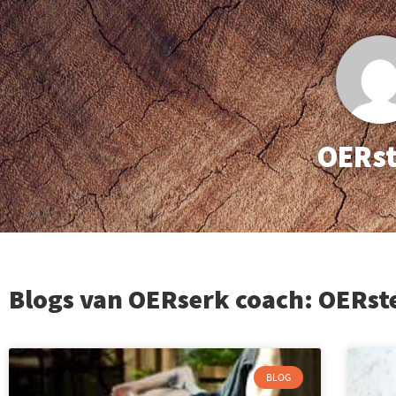
Ga
naar
de
inhoud
OERst
Blogs van OERserk coach: OERst
BLOG