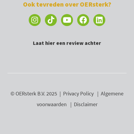
Ook tevreden over OERsterk?
I
Y
F
L
n
o
a
i
s
u
c
n
t
t
e
k
Laat hier een review achter
a
u
b
e
g
b
o
d
r
e
o
i
a
k
n
m
© OERsterk B.V. 2025 |
Privacy Policy
|
Algemene
voorwaarden
|
Disclaimer