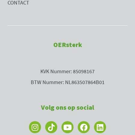
CONTACT
OERsterk
KVK Nummer: 85098167
BTW Nummer: NL863507864B01
Volg ons op social
I
Y
F
L
n
o
a
i