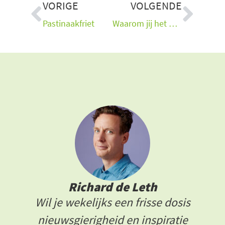
Vorige
Vol
VORIGE
VOLGENDE
Pastinaakfriet
Waarom jij het op gezondheidsgebied zelf moet uitzoeken
Richard de Leth
Wil je wekelijks een frisse dosis
nieuwsgierigheid en inspiratie