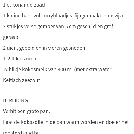
1 el korianderzaad
1 kleine handvol curryblaadjes, fijngemaakt in de vijzel
2 stukjes verse gember van 5 cm geschild en grof
geraspt
2 uien, gepeld en in vieren gesneden
1-2 tl kurkuma
½ blikje kokosmelk van 400 ml (met extra water)
Keltisch zeezout
BEREIDING:
Verhit een grote pan.
Laat de kokosolie in de pan warm worden en doe er het
mosterdzaad bij.