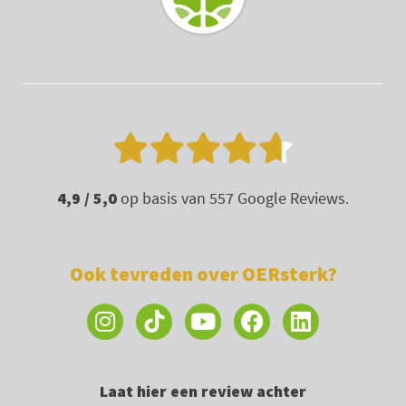
m
4,9 / 5,0
op basis van 557 Google Reviews.
Ook tevreden over OERsterk?
I
Y
F
L
n
o
a
i
s
u
c
n
t
t
e
k
Laat hier een review achter
a
u
b
e