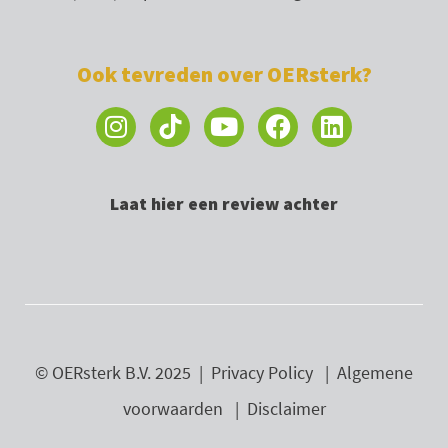
Ook tevreden over OERsterk?
I
Y
F
L
n
o
a
i
s
u
c
n
t
t
e
k
Laat hier een review achter
a
u
b
e
g
b
o
d
r
e
o
i
a
k
n
m
© OERsterk B.V. 2025 |
Privacy Policy
|
Algemene
voorwaarden
|
Disclaimer