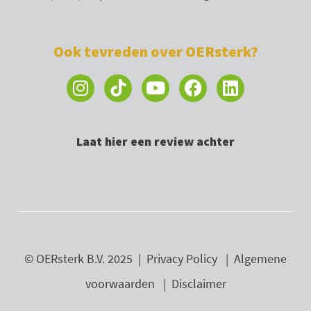
Ook tevreden over OERsterk?
I
Y
F
L
n
o
a
i
s
u
c
n
t
t
e
k
Laat hier een review achter
a
u
b
e
g
b
o
d
r
e
o
i
a
k
n
m
© OERsterk B.V. 2025 |
Privacy Policy
|
Algemene
voorwaarden
|
Disclaimer