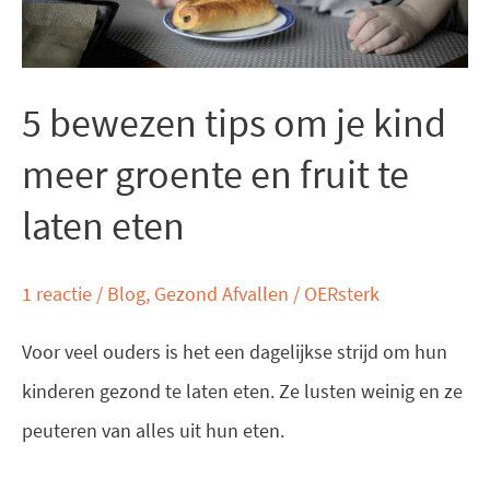
meer
groente
en
5 bewezen tips om je kind
fruit
meer groente en fruit te
te
laten eten
laten
eten
1 reactie
/
Blog
,
Gezond Afvallen
/
OERsterk
Voor veel ouders is het een dagelijkse strijd om hun
kinderen gezond te laten eten. Ze lusten weinig en ze
peuteren van alles uit hun eten.