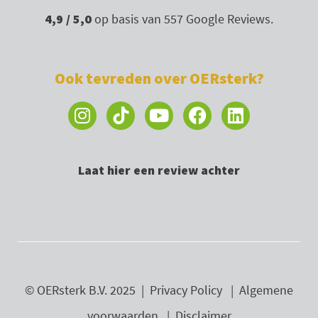
4,9 / 5,0
op basis van 557 Google Reviews.
Ook tevreden over OERsterk?
I
Y
F
L
n
o
a
i
s
u
c
n
t
t
e
k
Laat hier een review achter
a
u
b
e
g
b
o
d
r
e
o
i
a
k
n
m
© OERsterk B.V. 2025 |
Privacy Policy
|
Algemene
voorwaarden
|
Disclaimer