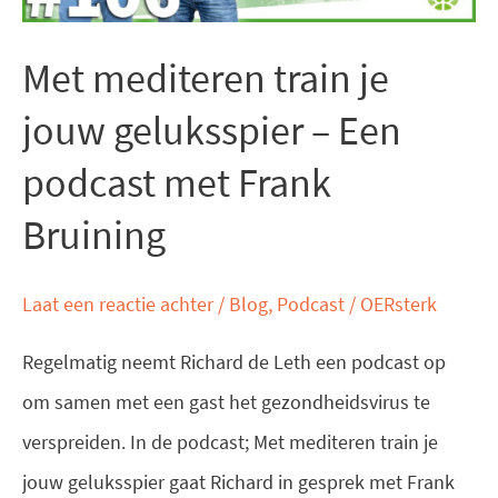
–
Met mediteren train je
Een
podcast
jouw geluksspier – Een
met
podcast met Frank
Frank
Bruining
Bruining
Laat een reactie achter
/
Blog
,
Podcast
/
OERsterk
Regelmatig neemt Richard de Leth een podcast op
om samen met een gast het gezondheidsvirus te
verspreiden. In de podcast; Met mediteren train je
jouw geluksspier gaat Richard in gesprek met Frank