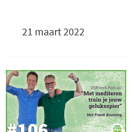
Ga
naar
de
21 maart 2022
inhoud
Met
mediteren
train
je
jouw
geluksspier