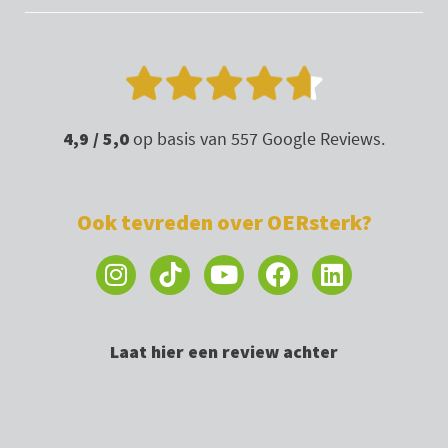
4,9 / 5,0
op basis van 557 Google Reviews.
Ook tevreden over OERsterk?
I
Y
F
L
n
o
a
i
s
u
c
n
t
t
e
k
Laat hier een review achter
a
u
b
e
g
b
o
d
r
e
o
i
a
k
n