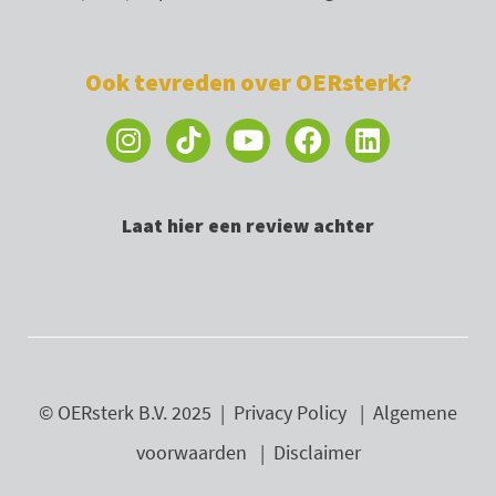
Ook tevreden over OERsterk?
I
Y
F
L
n
o
a
i
s
u
c
n
t
t
e
k
Laat hier een review achter
a
u
b
e
g
b
o
d
r
e
o
i
a
k
n
m
© OERsterk B.V. 2025 |
Privacy Policy
|
Algemene
voorwaarden
|
Disclaimer