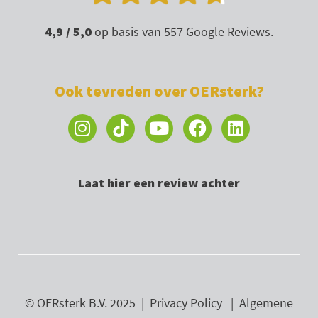
4,9 / 5,0
op basis van 557 Google Reviews.
Ook tevreden over OERsterk?
I
Y
F
L
n
o
a
i
s
u
c
n
t
t
e
k
Laat hier een review achter
a
u
b
e
g
b
o
d
r
e
o
i
a
k
n
m
© OERsterk B.V. 2025 |
Privacy Policy
|
Algemene