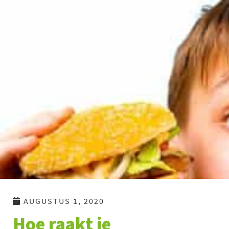
Ga
naar
de
inhoud
AUGUSTUS 1, 2020
Hoe raakt je