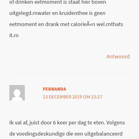
of drinken eetmoment is staat hier boven
uitgelegd.rnwater en kruidenthee is geen
eetmoment en drank met calorieÃ«n wel.rnthats
it.rn
Antwoord
FERNANDA
13 DECEMBER 2019 OM 23:17
Ik val af, juist door 6 keer per dag te eten. Volgens
de voedingsdeskundige die een uitgebalanceerd