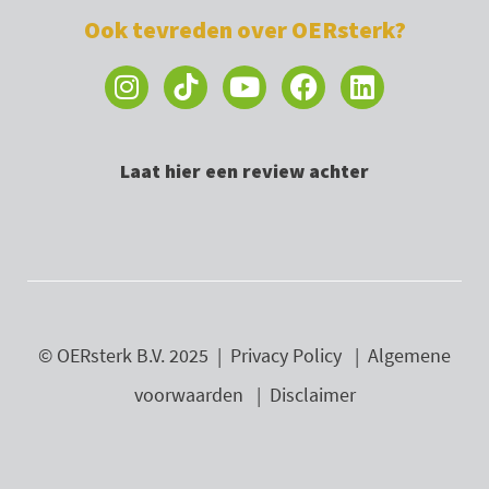
Ook tevreden over OERsterk?
I
Y
F
L
n
o
a
i
s
u
c
n
t
t
e
k
Laat hier een review achter
a
u
b
e
g
b
o
d
r
e
o
i
a
k
n
m
© OERsterk B.V. 2025 |
Privacy Policy
|
Algemene
voorwaarden
|
Disclaimer