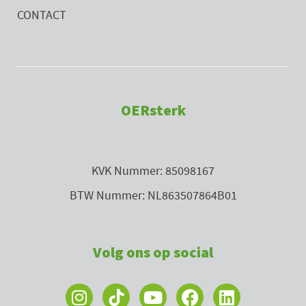
CONTACT
OERsterk
KVK Nummer: 85098167
BTW Nummer: NL863507864B01
Volg ons op social
I
Y
F
L