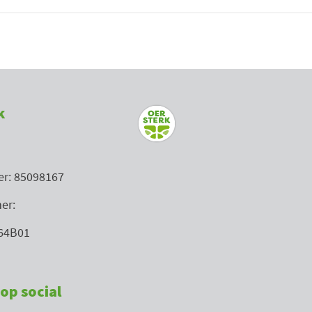
k
r: 85098167
er:
64B01
op social