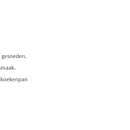
s gesneden.
 smaak.
ge koekenpan