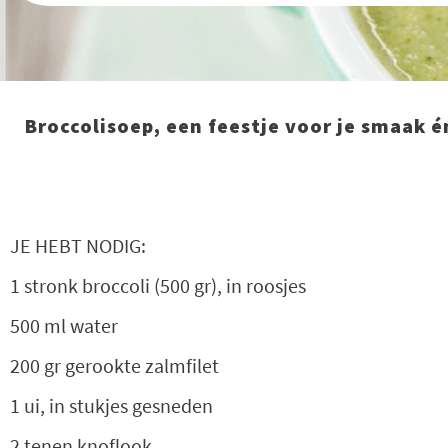
Broccolisoep, een feestje voor je smaak é
JE HEBT NODIG:
1 stronk broccoli (500 gr), in roosjes
500 ml water
200 gr gerookte zalmfilet
1 ui, in stukjes gesneden
2 tenen knoflook