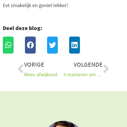
Eet smakelijk en geniet lekker!
Deel deze blog:
Vorige
Vol
VORIGE
VOLGENDE
Wees afwijkend
9 manieren om te ontgiften (detoxen) zonder dure supplementen of sapjes