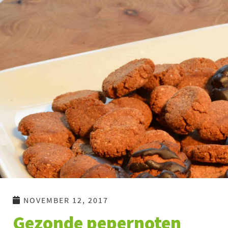
Ga
naar
de
inhoud
NOVEMBER 12, 2017
Gezonde pepernoten