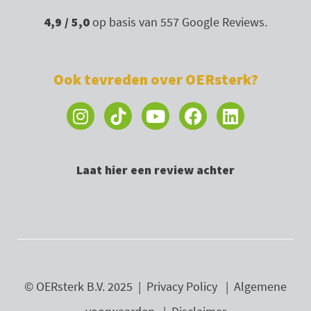
4,9 / 5,0
op basis van 557 Google Reviews.
Ook tevreden over OERsterk?
I
Y
F
L
n
o
a
i
s
u
c
n
t
t
e
k
Laat hier een review achter
a
u
b
e
g
b
o
d
r
e
o
i
a
k
n
m
© OERsterk B.V. 2025 |
Privacy Policy
|
Algemene