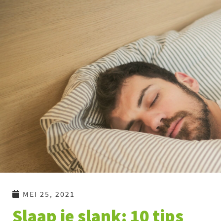
Ga
naar
de
inhoud
MEI 25, 2021
Slaap je slank: 10 tips