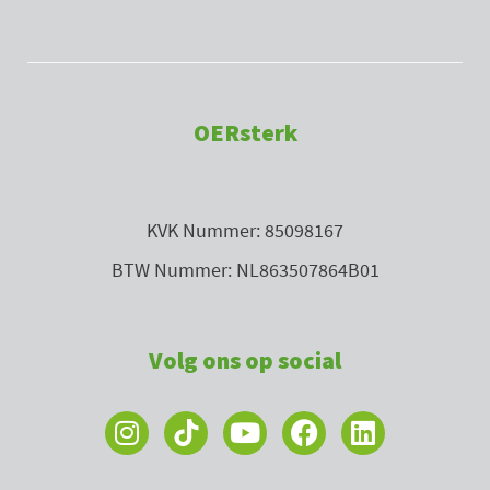
OERsterk
KVK Nummer: 85098167
BTW Nummer: NL863507864B01
Volg ons op social
I
Y
F
L
n
o
a
i
s
u
c
n