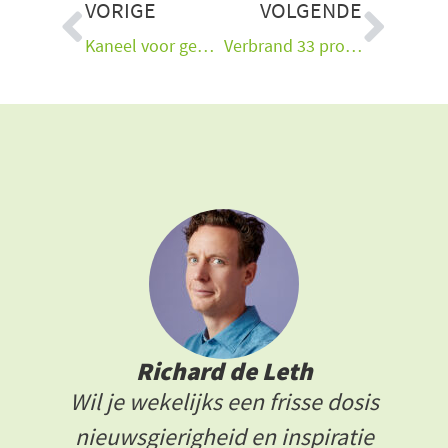
Vorige
Vol
VORIGE
VOLGENDE
Kaneel voor gewichtsverlies, meer energie én een betere stemming
Verbrand 33 procent meer vet met deze gouden tip
Richard de Leth
Wil je wekelijks een frisse dosis
nieuwsgierigheid en inspiratie