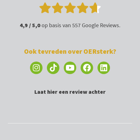
4,9 / 5,0
op basis van 557 Google Reviews.
Ook tevreden over OERsterk?
I
Y
F
L
n
o
a
i
s
u
c
n
t
t
e
k
Laat hier een review achter
a
u
b
e
g
b
o
d
r
e
o
i
a
k
n
m