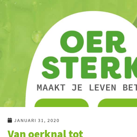
Ga
naar
de
inhoud
JANUARI 31, 2020
Van oerknal tot