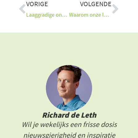
Vorige
Vol
VORIGE
VOLGENDE
Laaggradige ontsteking verandert energieverdeling lichaam
Waarom onze leefomgeving ons vrouwelijker maakt
Richard de Leth
Wil je wekelijks een frisse dosis
nieuwsgierigheid en inspiratie