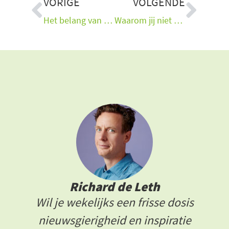
Vorige
Vol
VORIGE
VOLGENDE
Het belang van vitamine D-suppletie in de wintermaanden
Waarom jij niet de beste zorg krijgt: pleidooi voor één geneeskunde (deel 2)
Richard de Leth
Wil je wekelijks een frisse dosis
nieuwsgierigheid en inspiratie