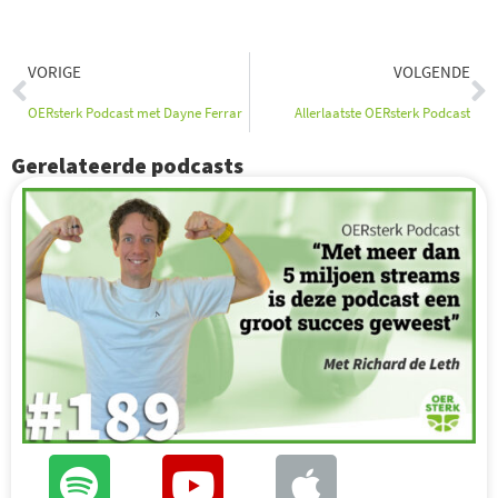
Vorige
V
VORIGE
VOLGENDE
OERsterk Podcast met Dayne Ferrar
Allerlaatste OERsterk Podcast
Gerelateerde podcasts