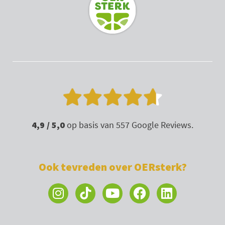
a
k
n
m
4,9 / 5,0
op basis van 557 Google Reviews.
Ook tevreden over OERsterk?
I
Y
F
L
n
o
a
i
s
u
c
n