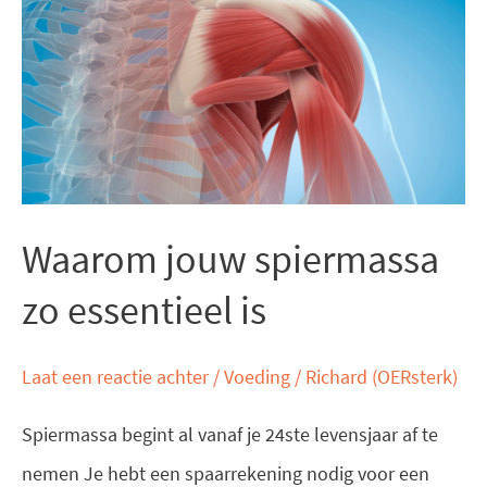
jouw
spiermassa
zo
essentieel
is
Waarom jouw spiermassa
zo essentieel is
Laat een reactie achter
/
Voeding
/
Richard (OERsterk)
Spiermassa begint al vanaf je 24ste levensjaar af te
nemen Je hebt een spaarrekening nodig voor een