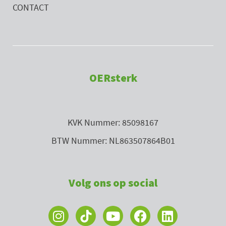
CONTACT
OERsterk
KVK Nummer: 85098167
BTW Nummer: NL863507864B01
Volg ons op social
I
Y
F
L
n
o
a
i