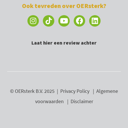
Ook tevreden over OERsterk?
I
Y
F
L
n
o
a
i
s
u
c
n
t
t
e
k
Laat hier een review achter
a
u
b
e
g
b
o
d
r
e
o
i
a
k
n
m
© OERsterk B.V. 2025 |
Privacy Policy
|
Algemene
voorwaarden
|
Disclaimer