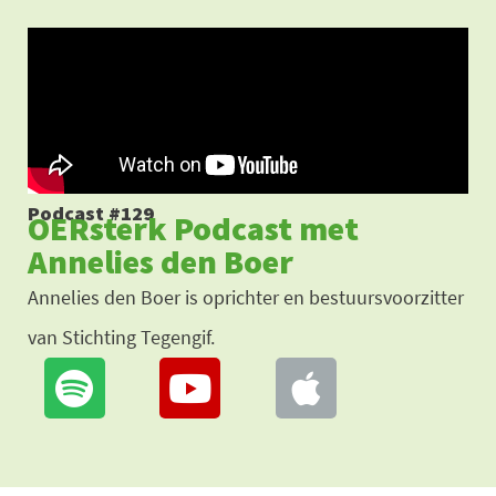
Ga
naar
de
inhoud
Podcast #129
OERsterk Podcast met
Annelies den Boer
Annelies den Boer is oprichter en bestuursvoorzitter
van Stichting Tegengif.