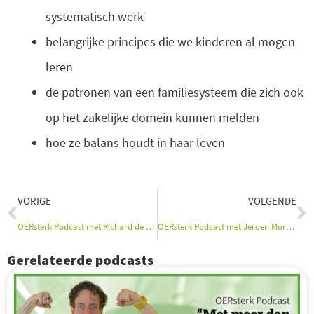
systematisch werk
belangrijke principes die we kinderen al mogen
leren
de patronen van een familiesysteem die zich ook
op het zakelijke domein kunnen melden
hoe ze balans houdt in haar leven
Vorige
V
VORIGE
VOLGENDE
OERsterk Podcast met Richard de Leth en Drs. Barbara Kok
OERsterk Podcast met Jeroen Morssink & Judith van Gaalen
Gerelateerde podcasts