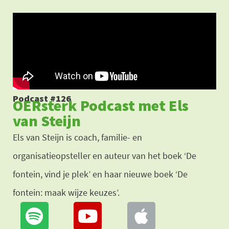
Ga
naar
de
inhoud
Podcast #126
OERsterk Podcast met Els
van Steijn
Els van Steijn is coach, familie- en
organisatieopsteller en auteur van het boek ‘De
fontein, vind je plek’ en haar nieuwe boek ‘De
fontein: maak wijze keuzes’.