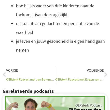
hoe hij als vader van drie kinderen naar de
toekomst (van de zorg) kijkt
de kracht van gedachten en perceptie van de
waarheid
je leven en jouw gezondheid in eigen hand gaan
nemen
Vorige
V
VORIGE
VOLGENDE
OERsterk Podcast met Jan Bommerez
OERsterk Podcast met Evelyn van Hasselt en Karlijn Visser
Gerelateerde podcasts