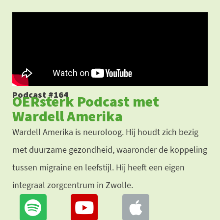
Ga
naar
de
inhoud
Podcast #164
OERsterk Podcast met
Wardell Amerika
Wardell Amerika is neuroloog. Hij houdt zich bezig
met duurzame gezondheid, waaronder de koppeling
tussen migraine en leefstijl. Hij heeft een eigen
integraal zorgcentrum in Zwolle.