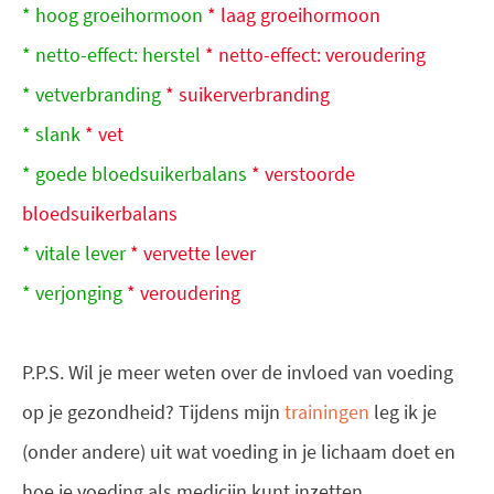
* hoog groeihormoon
* laag groeihormoon
* netto-effect: herstel
* netto-effect: veroudering
* vetverbranding
* suikerverbranding
* slank
* vet
* goede bloedsuikerbalans
* verstoorde
bloedsuikerbalans
* vitale lever
* vervette lever
* verjonging
* veroudering
P.P.S. Wil je meer weten over de invloed van voeding
op je gezondheid? Tijdens mijn
trainingen
leg ik je
(onder andere) uit wat voeding in je lichaam doet en
hoe je voeding als medicijn kunt inzetten.