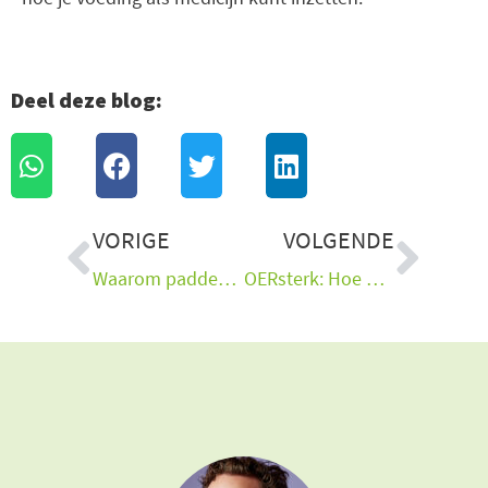
Deel deze blog:
Vorige
Vol
VORIGE
VOLGENDE
Waarom paddenstoelen jouw vergeten vrienden zijn
OERsterk: Hoe we de wereld gezonder maken