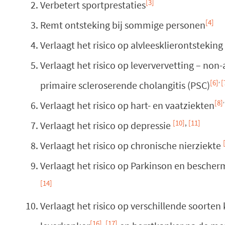
[3]
Verbetert sportprestaties
[4]
Remt ontsteking bij sommige personen
Verlaagt het risico op alvleesklierontsteking 
Verlaagt het risico op leververvetting – non-a
,
[6]
[
primaire scleroserende cholangitis (PSC)
,
[8]
Verlaagt het risico op hart- en vaatziekten
[10]
,
[11]
Verlaagt het risico op depressie
Verlaagt het risico op chronische nierziekte
Verlaagt het risico op Parkinson en bescherm
[14]
Verlaagt het risico op verschillende soorte
[16]
,
[17]