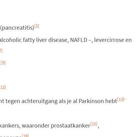
[5]
(pancreatitis)
lcoholic fatty liver disease, NAFLD –, levercirrose en
7]
[9]
[12]
,
[13]
t tegen achteruitgang als je al Parkinson hebt
[15]
n kankers, waaronder prostaatkanker
,
[18]