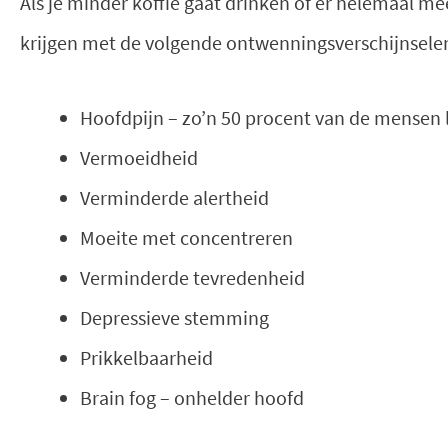
Als je minder koffie gaat drinken of er helemaal me
krijgen met de volgende ontwenningsverschijnsele
Hoofdpijn – zo’n 50 procent van de mensen li
Vermoeidheid
Verminderde alertheid
Moeite met concentreren
Verminderde tevredenheid
Depressieve stemming
Prikkelbaarheid
Brain fog – onhelder hoofd