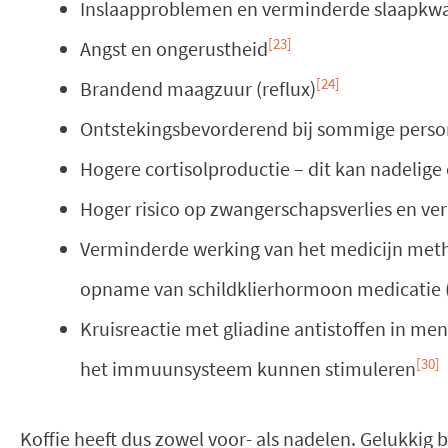
Inslaapproblemen en verminderde slaapkwa
[23]
Angst en ongerustheid
[24]
Brandend maagzuur (reflux)
Ontstekingsbevorderend bij sommige pers
Hogere cortisolproductie – dit kan nadelige
Hoger risico op zwangerschapsverlies en ve
Verminderde werking van het medicijn metho
opname van schildklierhormoon medicatie 
Kruisreactie met gliadine antistoffen in men
[30]
het immuunsysteem kunnen stimuleren
Koffie heeft dus zowel voor- als nadelen. Gelukkig b