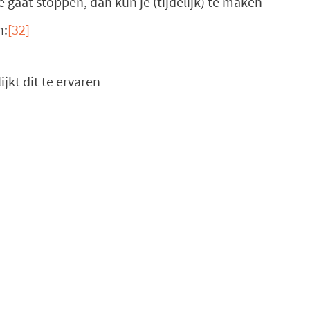
e gaat stoppen, dan kun je (tijdelijk) te maken
n:
[32]
jkt dit te ervaren