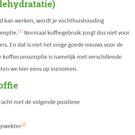
dehydratatie)
nd kan werken, wordt je vochthuishouding
[1]
umptie.
Normaal koffiegebruik zorgt dus niet voor
rs. En dat is niet het enige goede nieuws voor de
e koffieconsumptie is namelijk met verschillende
aten we hier eens op inzoomen.
ffie
bracht met de volgende positieve
[2]
gewekter