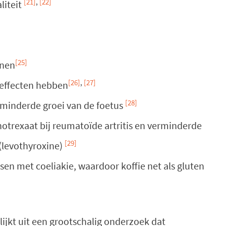
[21]
,
[22]
liteit
[25]
onen
[26]
,
[27]
 effecten hebben
[28]
rminderde groei van de foetus
trexaat bij reumatoïde artritis en verminderde
[29]
(levothyroxine)
sen met coeliakie, waardoor koffie net als gluten
lijkt uit een grootschalig onderzoek dat