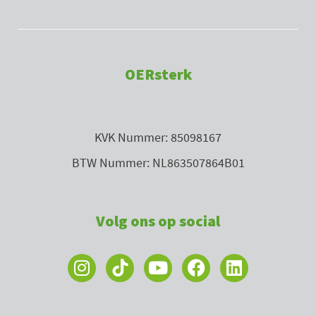
OERsterk
KVK Nummer: 85098167
BTW Nummer: NL863507864B01
Volg ons op social
I
Y
F
L
n
o
a
i
s
u
c
n
t
t
e
k