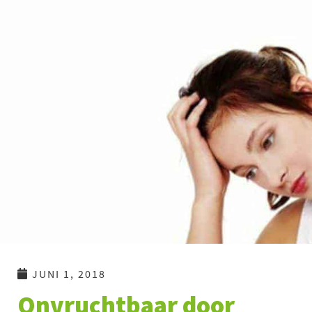
Ga
naar
de
inhoud
JUNI 1, 2018
Onvruchtbaar door