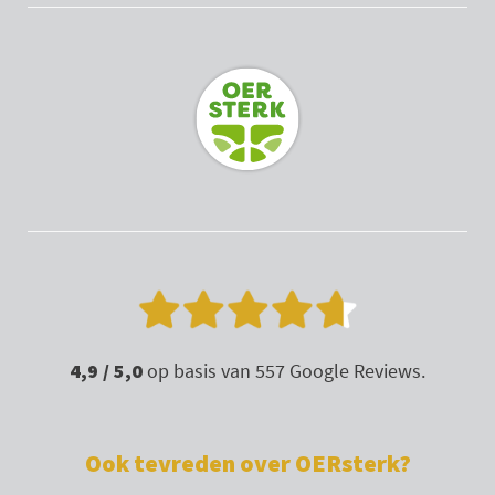
a
u
b
e
g
b
o
d
r
e
o
i
a
k
n
m
4,9 / 5,0
op basis van 557 Google Reviews.
Ook tevreden over OERsterk?