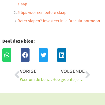
slaap
5 tips voor een betere slaap
Beter slapen? Investeer in je Dracula-hormoon
Deel deze blog:
Vorige
Vol
VORIGE
VOLGENDE
Waarom de behandeling van depressiviteit vaak niet werkt
Hoe groente je blij maakt