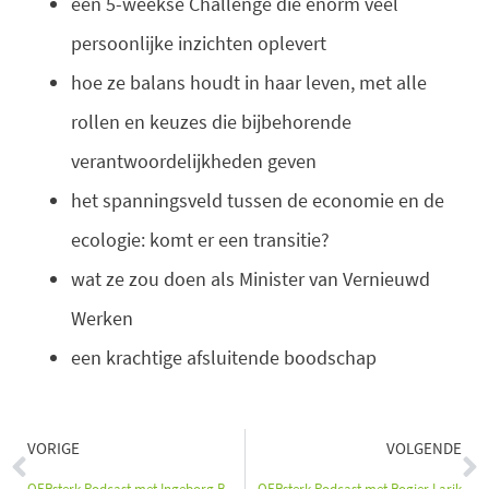
een 5-weekse Challenge die enorm veel
persoonlijke inzichten oplevert
hoe ze balans houdt in haar leven, met alle
rollen en keuzes die bijbehorende
verantwoordelijkheden geven
het spanningsveld tussen de economie en de
ecologie: komt er een transitie?
wat ze zou doen als Minister van Vernieuwd
Werken
een krachtige afsluitende boodschap
Vorige
V
VORIGE
VOLGENDE
OERsterk Podcast met Ingeborg Bosch
OERsterk Podcast met Rogier Larik