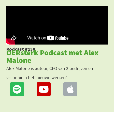
Ga
naar
de
inhoud
Podcast #158
OERsterk Podcast met Alex
Malone
Alex Malone is auteur, CEO van 3 bedrijven en
visionair in het ‘nieuwe werken’.