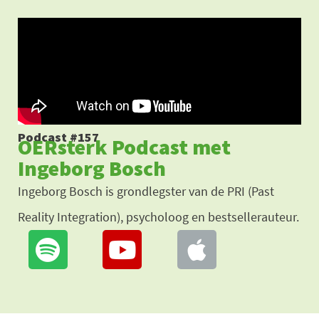
Ga
naar
de
inhoud
Podcast #157
OERsterk Podcast met
Ingeborg Bosch
Ingeborg Bosch is grondlegster van de PRI (Past
Reality Integration), psycholoog en bestsellerauteur.