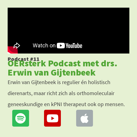
Ga
naar
de
inhoud
Podcast #11
OERsterk Podcast met drs.
Erwin van Gijtenbeek
Erwin van Gijtenbeek is regulier én holistisch
dierenarts, maar richt zich als orthomoleculair
geneeskundige en kPNI therapeut ook op mensen.