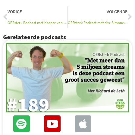
Vorige
V
VORIGE
VOLGENDE
OERsterk Podcast met Kasper van der Meulen
OERsterk Podcast met drs. Simone Ardesch
Gerelateerde podcasts