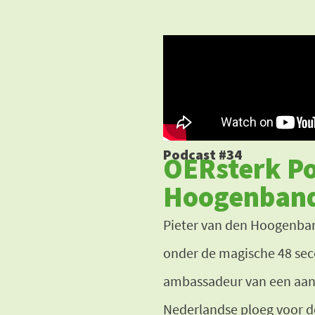
Ga
naar
de
inhoud
Podcast #34
OERsterk Po
Hoogenban
Pieter van den Hoogenban
onder de magische 48 seco
ambassadeur van een aanta
Nederlandse ploeg voor d