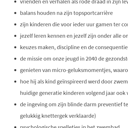
vrienden en verhalen als rode draad in zijn le
balans houden na zijn topsportcarrière
zijn kinderen die voor ieder uur gamen ter 
jezelf leren kennen en jezelf zijn onder alle
keuzes maken, discipline en de consequentie
de missie om onze jeugd in 2040 de gezondst
genieten van micro-geluksmomentjes, waaron
hoe hij als kind geïnspireerd werd door zwe
huidige generatie kinderen volgend jaar ook v
de ingeving om zijn blinde darm preventief t
gelukkig knettergek verklaarde)
psychologische spelletjes in het zwembad