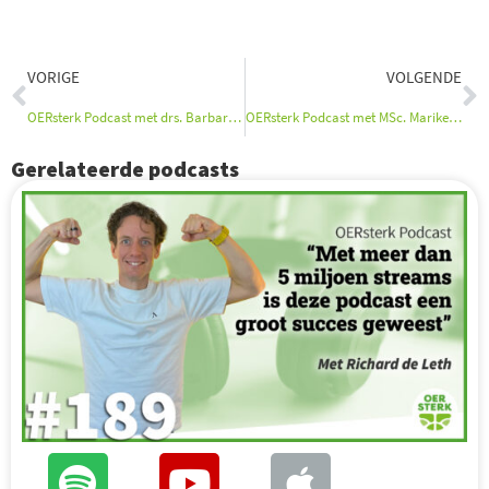
Vorige
V
VORIGE
VOLGENDE
OERsterk Podcast met drs. Barbara Kok
OERsterk Podcast met MSc. Marike Klugkist
Gerelateerde podcasts