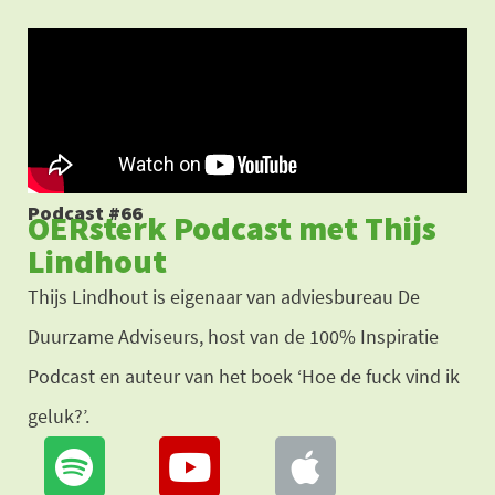
Ga
naar
de
inhoud
Podcast #66
OERsterk Podcast met Thijs
Lindhout
Thijs Lindhout is eigenaar van adviesbureau De
Duurzame Adviseurs, host van de 100% Inspiratie
Podcast en auteur van het boek ‘Hoe de fuck vind ik
geluk?’.