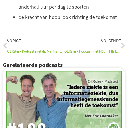
anderhalf uur per dag te sporten
de kracht van hoop, ook richting de toekomst
Vorige
V
VORIGE
VOLGENDE
OERsterk Podcast met dr. Marina Riemslagh
OERsterk Podcast met MSc. Thijs Launspach
Gerelateerde podcasts