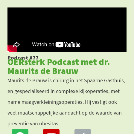
Ga
naar
de
inhoud
Podcast #77
OERsterk Podcast met dr.
Maurits de Brauw
Maurits de Brauw is chirurg in het Spaarne Gasthuis,
en gespecialiseerd in complexe kijkoperaties, met
name maagverkleiningsoperaties. Hij vestigt ook
veel maatschappelijke aandacht op de waarde van
preventie van obesitas.