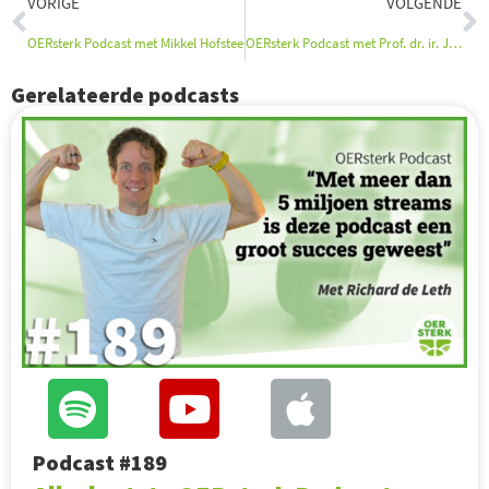
Vorige
V
VORIGE
VOLGENDE
OERsterk Podcast met Mikkel Hofstee
OERsterk Podcast met Prof. dr. ir. Jaap Seidell
Gerelateerde podcasts
Podcast #189