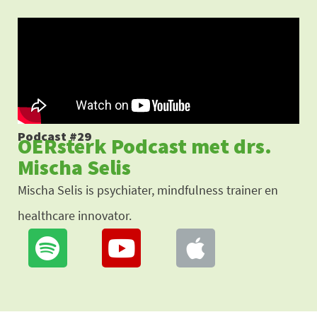
Ga
naar
de
inhoud
Podcast #29
OERsterk Podcast met drs.
Mischa Selis
Mischa Selis is psychiater, mindfulness trainer en
healthcare innovator.