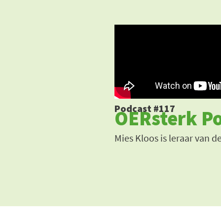
Ga
naar
de
inhoud
Podcast #117
OERsterk Po
Mies Kloos is leraar van