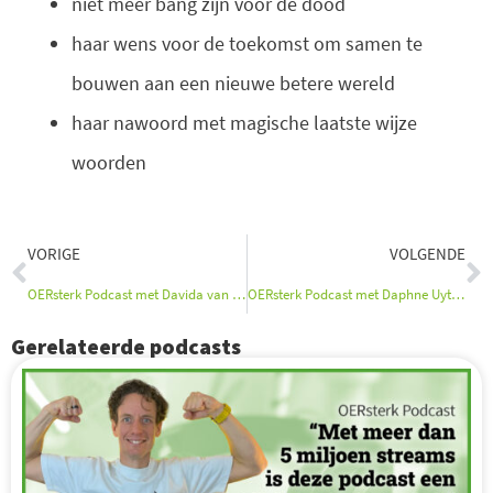
niet meer bang zijn voor de dood
haar wens voor de toekomst om samen te
bouwen aan een nieuwe betere wereld
haar nawoord met magische laatste wijze
woorden
Vorige
V
VORIGE
VOLGENDE
OERsterk Podcast met Davida van Beckhoven
OERsterk Podcast met Daphne Uyterlinden
Gerelateerde podcasts