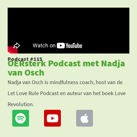
Ga
naar
de
inhoud
Podcast #115
OERsterk Podcast met Nadja
van Osch
Nadja van Osch is mindfulness coach, host van de
Let Love Rule Podcast en auteur van het boek Love
Revolution.