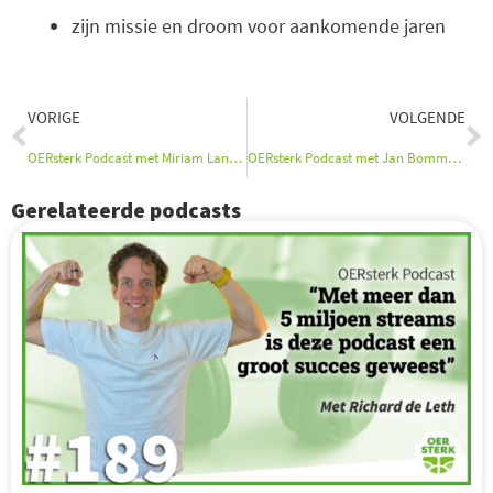
zijn missie en droom voor aankomende jaren
Vorige
V
VORIGE
VOLGENDE
OERsterk Podcast met Miriam Lancewood
OERsterk Podcast met Jan Bommerez
Gerelateerde podcasts