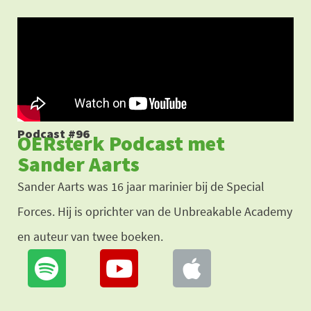
Ga
naar
de
inhoud
Podcast #96
OERsterk Podcast met
Sander Aarts
Sander Aarts was 16 jaar marinier bij de Special
Forces. Hij is oprichter van de Unbreakable Academy
en auteur van twee boeken.