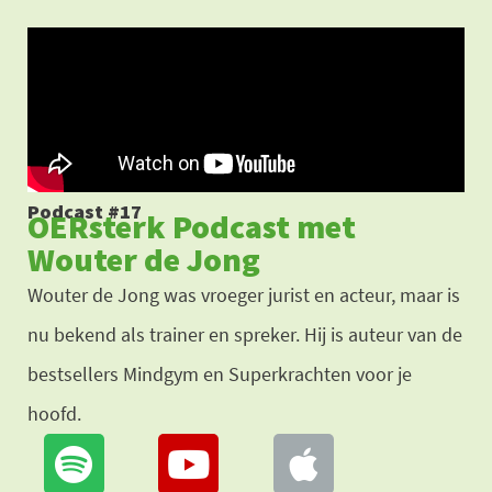
Ga
naar
de
inhoud
Podcast #17
OERsterk Podcast met
Wouter de Jong
Wouter de Jong was vroeger jurist en acteur, maar is
nu bekend als trainer en spreker. Hij is auteur van de
bestsellers Mindgym en Superkrachten voor je
hoofd.