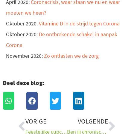
April 2020:
Coronacrisis, waar staan we nu en waar
moeten we heen?
Oktober 2020:
Vitamine D in de strijd tegen Corona
Oktober 2020:
De ontbrekende schakel in aanpak
Corona
November 2020:
Zo ontlasten we de zorg
Deel deze blog:
Vorige
Vol
VORIGE
VOLGENDE
Feestelijke cupcakes
Ben jij chronisch vermoeid? Dan moet je dit weten over voeding.