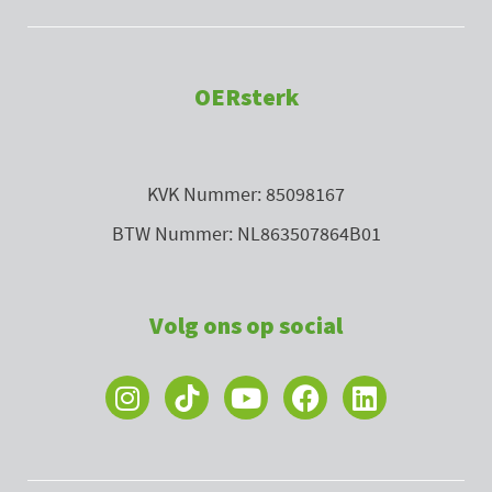
OERsterk
KVK Nummer: 85098167
BTW Nummer: NL863507864B01
Volg ons op social
I
Y
F
L
n
o
a
i
s
u
c
n
t
t
e
k