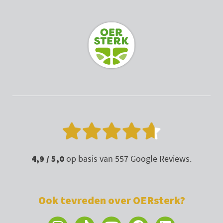
a
u
b
e
g
b
o
d
r
e
o
i
a
k
n
m
4,9 / 5,0
op basis van 557 Google Reviews.
Ook tevreden over OERsterk?
I
Y
F
L