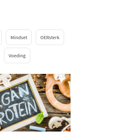
Mindset
OERsterk
Voeding