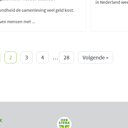
in Nederland weer
ndheid de samenleving veel geld kost.
ven mensen met ...
2
3
4
…
28
Volgende »
k