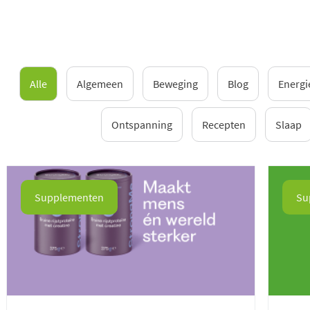
Alle
Algemeen
Beweging
Blog
Energi
Ontspanning
Recepten
Slaap
Supplementen
Su