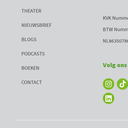
THEATER
KVK Numme
NIEUWSBRIEF
BTW Numm
BLOGS
NL8635078
PODCASTS
Volg ons 
BOEKEN
I
L
CONTACT
n
i
s
n
t
k
a
e
g
d
r
i