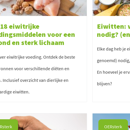
18 eiwitrijke
Eiwitten:
dingsmiddelen voor een
nodig? (en
ond en sterk lichaam
Elke dag heb je e
over eiwitrijke voeding. Ontdek de beste
genoemd) nodig,
ronnen voor verschillende diëten en
En hoeveel je er
. Inclusief overzicht van dierlijke en
blijven?
ardige eiwitten.
Rsterk
OERsterk