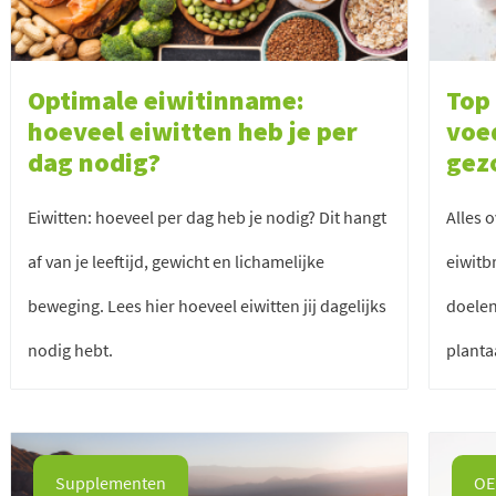
Optimale eiwitinname:
Top 
hoeveel eiwitten heb je per
voe
dag nodig?
gez
Eiwitten: hoeveel per dag heb je nodig? Dit hangt
Alles 
af van je leeftijd, gewicht en lichamelijke
eiwitb
beweging. Lees hier hoeveel eiwitten jij dagelijks
doelen
nodig hebt.
planta
Supplementen
OE