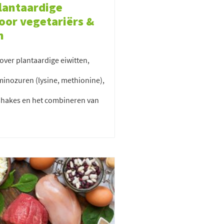
lantaardige
oor vegetariërs &
n
over plantaardige eiwitten,
minozuren (lysine, methionine),
tshakes en het combineren van