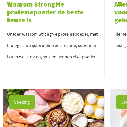
Waarom StrongMe
Alle
proteïnepoeder de beste
voo
keuze is
geb
Ontdek waarom StrongMe proteïnepoeder, met
Hier l
biologische rijstproteïne en creatine, superieur
juist 
is aan wei, erwten, soja en hennep eiwitpoeder.
Voeding
Vo