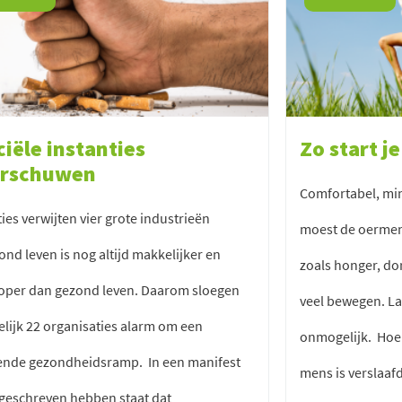
ciële instanties
Zo start j
rschuwen
Comfortabel, min
ties verwijten vier grote industrieën
moest de oermen
nd leven is nog altijd makkelijker en
zoals honger, dor
oper dan gezond leven. Daarom sloegen
veel bewegen. La
elijk 22 organisaties alarm om een
onmogelijk. Hoe 
ende gezondheidsramp. In een manifest
mens is verslaafd
 geschreven hebben staat dat