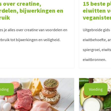
s over creatine,
15 beste p
rdelen, bijwerkingen en
eiwitten v
ruik
veganiste
ees je alles over creatine van voordelen en
Uitgebreide gids 
gebruik tot bijwerkingen en veiligheid.
eiwitbehoefte, a
spiergroei, eiwi
eiwitbronnen.
eding
Voeding