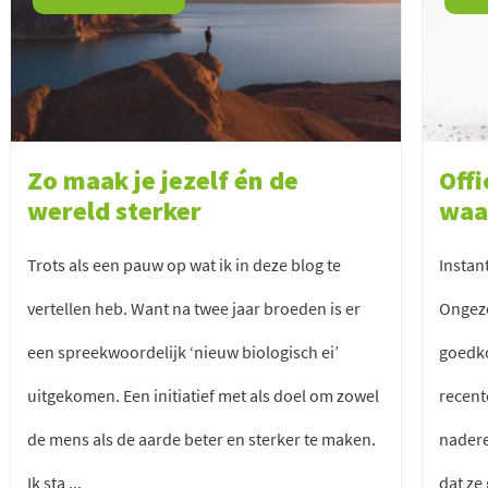
Zo maak je jezelf én de
Offi
wereld sterker
waa
Trots als een pauw op wat ik in deze blog te
Instan
vertellen heb. Want na twee jaar broeden is er
Ongezo
een spreekwoordelijk ‘nieuw biologisch ei’
goedk
uitgekomen. Een initiatief met als doel om zowel
recent
de mens als de aarde beter en sterker te maken.
nader
Ik sta ...
dat ze