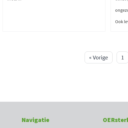
ongezo
Ook le
« Vorige
1
Navigatie
OERster