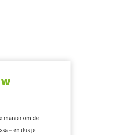
uw
le manier om de
sa – en dus je