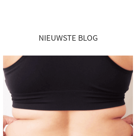
Ga
naar
de
NIEUWSTE BLOG
inhoud