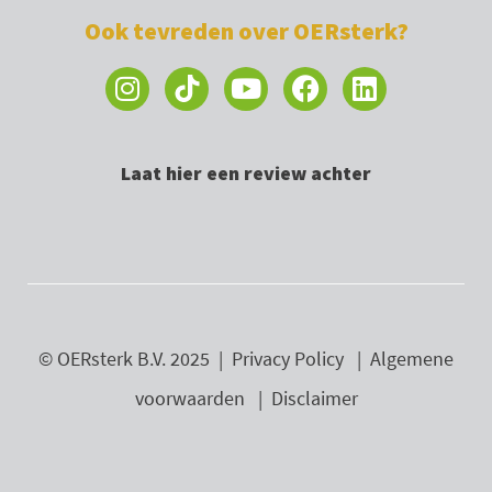
Ook tevreden over OERsterk?
I
Y
F
L
n
o
a
i
s
u
c
n
t
t
e
k
Laat hier een review achter
a
u
b
e
g
b
o
d
r
e
o
i
a
k
n
m
© OERsterk B.V. 2025 |
Privacy Policy
|
Algemene
voorwaarden
|
Disclaimer