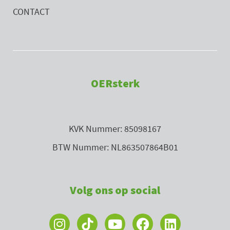
CONTACT
OERsterk
KVK Nummer: 85098167
BTW Nummer: NL863507864B01
Volg ons op social
I
Y
F
L